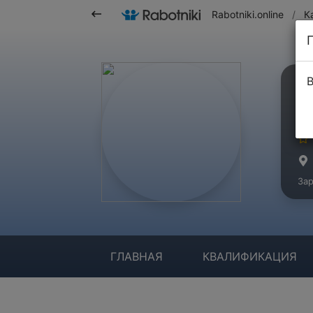
Rabotniki.online
/
К
В
Т
Ма
Зар
ГЛАВНАЯ
КВАЛИФИКАЦИЯ