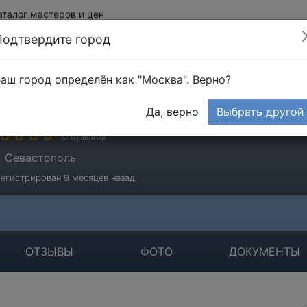
аталог мастеров и цен
Подтвердите город
аш город определён как "Москва". Верно?
емчек Артем
Да, верно
Выбрать другой
стер
0 отзывов
Севастополь
егистрирован 9 месяцев назад
ОТЗЫВЫ
ФОТО
ДОКУМЕНТЫ