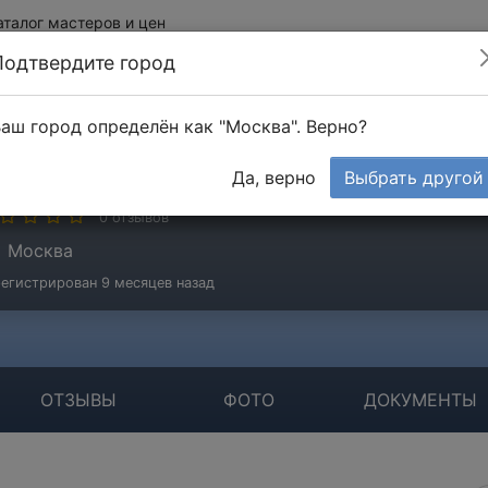
аталог мастеров и цен
Подтвердите город
аш город определён как "Москва". Верно?
расолов Вячеслав
Да, верно
Выбрать другой
стер
0 отзывов
Москва
егистрирован 9 месяцев назад
ОТЗЫВЫ
ФОТО
ДОКУМЕНТЫ