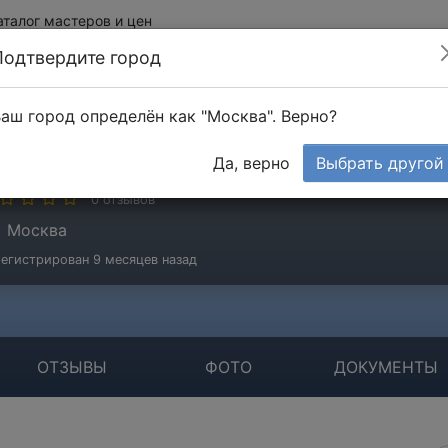
аталог мастеров и цен
Подтвердите город
аш город определён как "Москва". Верно?
ешкова Нина
Да, верно
Выбрать другой
стер
0 отзывов
Москва
егистрирован 9 месяцев назад
ОТЗЫВЫ
ФОТО
ДОКУМЕНТЫ