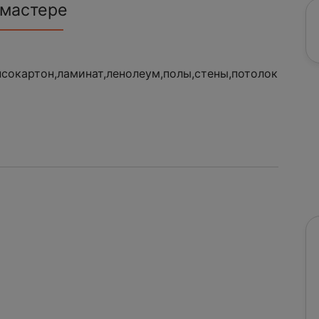
 мастере
псокартон,ламинат,ленолеум,полы,стены,потолок