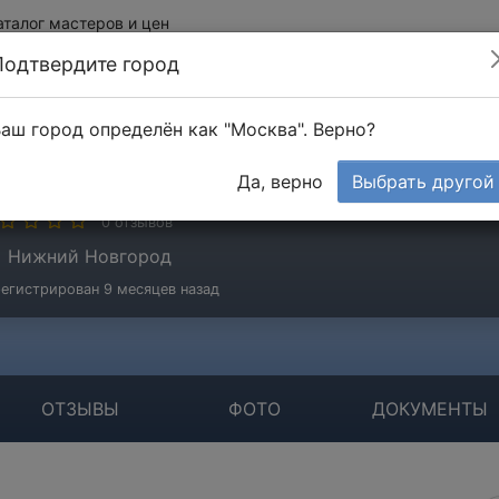
аталог мастеров и цен
Подтвердите город
аш город определён как "Москва". Верно?
ипин Александр
Да, верно
Выбрать другой
стер
0 отзывов
Нижний Новгород
егистрирован 9 месяцев назад
ОТЗЫВЫ
ФОТО
ДОКУМЕНТЫ