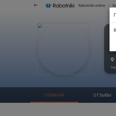
Rabotniki.online
/
К
В
О
Ко
Зар
ГЛАВНАЯ
ОТЗЫВЫ