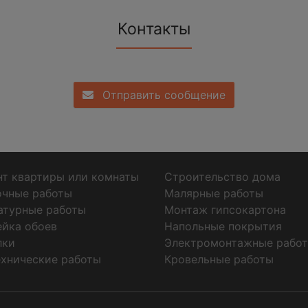
Контакты
Отправить сообщение
т квартиры или комнаты
Строительство дома
очные работы
Малярные работы
атурные работы
Монтаж гипсокартона
ейка обоев
Напольные покрытия
лки
Электромонтажные рабо
хнические работы
Кровельные работы