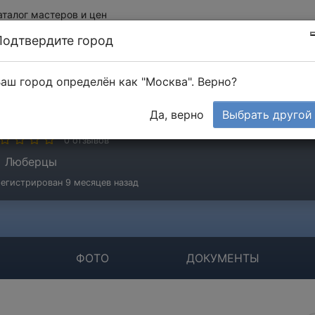
аталог мастеров и цен
Подтвердите город
аш город определён как "Москва". Верно?
ОО "ЭкспрессЭлектро"
Да, верно
Выбрать другой
мпания
0 отзывов
Люберцы
егистрирован 9 месяцев назад
ФОТО
ДОКУМЕНТЫ