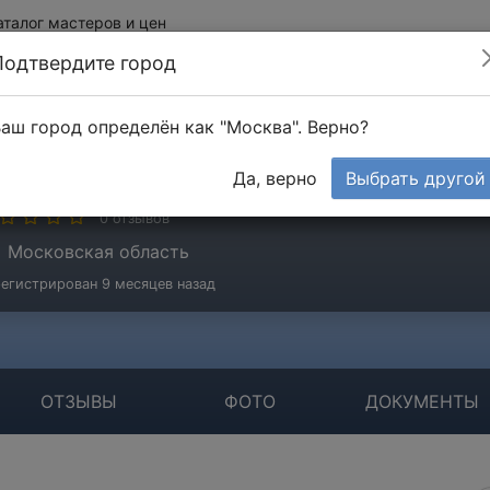
аталог мастеров и цен
Подтвердите город
аш город определён как "Москва". Верно?
мидт Сергей
Да, верно
Выбрать другой
стер
0 отзывов
Московская область
егистрирован 9 месяцев назад
ОТЗЫВЫ
ФОТО
ДОКУМЕНТЫ