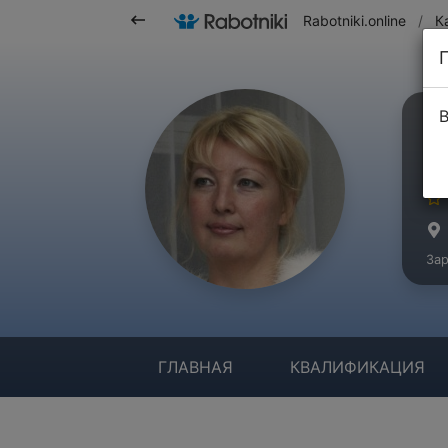
Rabotniki.online
/
К
В
Ф
Ма
Зар
ГЛАВНАЯ
КВАЛИФИКАЦИЯ