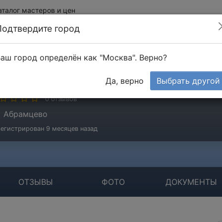
аталог мастеров и цен
Подтвердите город
аш город определён как "Москва". Верно?
едорова Татьяна
Да, верно
Выбрать другой
стер
0 отзывов
Абрамцево
егистрирован 9 месяцев назад
ОТЗЫВЫ
ФОТО
ДОКУМЕНТЫ