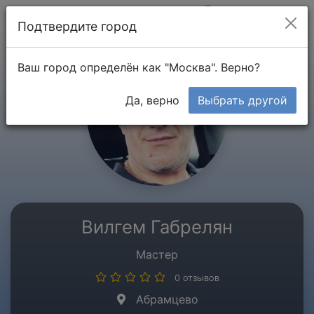
Мой кабинет
Подтвердите город
Ваш город определён как "Москва". Верно?
Да, верно
Выбрать другой
Вилгем Габрелян
Мастер
0 отзывов
Абрамцево