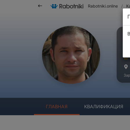
Rabotniki.online
/
К
В
Л
Ма
Зар
ГЛАВНАЯ
КВАЛИФИКАЦИЯ