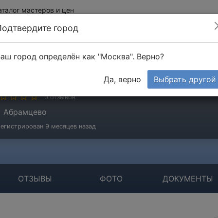
аталог мастеров и цен
Подтвердите город
аш город определён как "Москва". Верно?
ягин Алексей
Да, верно
Выбрать другой
стер
0 отзывов
Абрамцево
егистрирован 9 месяцев назад
ОТЗЫВЫ
ФОТО
ДОКУМЕНТЫ