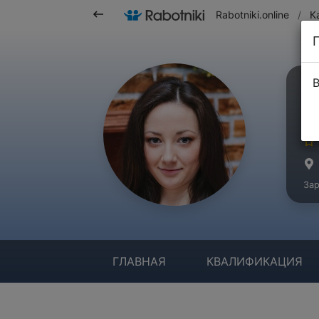
Rabotniki.online
/
К
В
О
Ма
Зар
ГЛАВНАЯ
КВАЛИФИКАЦИЯ