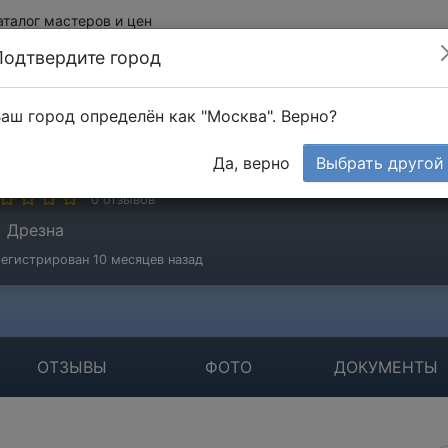
аталог мастеров и цен
Подтвердите город
аш город определён как "Москва". Верно?
ськина Екатерина
Да, верно
Выбрать другой
стер
0 отзывов
Дрезна
егистрирован 10 месяцев назад
ОТЗЫВЫ
ФОТО
ДОКУМЕНТЫ