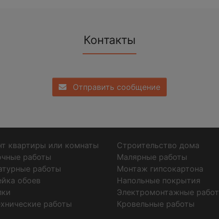
Контакты
Отправить сообщение
т квартиры или комнаты
Строительство дома
очные работы
Малярные работы
атурные работы
Монтаж гипсокартона
ейка обоев
Напольные покрытия
лки
Электромонтажные рабо
хнические работы
Кровельные работы