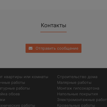
Контакты
Отправить сообщение
т квартиры или комнаты
Строительство дома
очные работы
Малярные работы
атурные работы
Монтаж гипсокартона
ейка обоев
Напольные покрытия
лки
Электромонтажные рабо
хнические работы
Кровельные работы