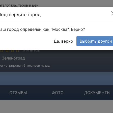
аталог мастеров и цен
Подтвердите город
аш город определён как "Москва". Верно?
ащилов Виталий
Да, верно
Выбрать другой
стер
0 отзывов
Зеленоград
егистрирован 9 месяцев назад
ОТЗЫВЫ
ФОТО
ДОКУМЕНТЫ