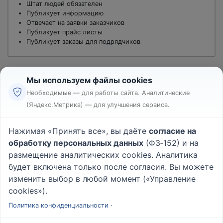
Штат людей обязателен
Публикует информацию
Отвечает на заявки заказчиков
Публикует прайс листы
Публикует заказы для подрядчиков
Мы используем файлы cookies
Необходимые — для работы сайта. Аналитические
(Яндекс.Метрика) — для улучшения сервиса.
Реклама
Правила
Нажимая «Принять все», вы даёте
согласие на
Пользовательское соглашение
обработку персональных данных
(ФЗ‑152) и на
Политика конфиденциальности
размещение аналитических cookies. Аналитика
Вопрос - Ответ
|
О проекте
будет включена только после согласия. Вы можете
изменить выбор в любой момент («Управление
cookies»).
© 2026
Rabotniki.online
Политика конфиденциальности
·