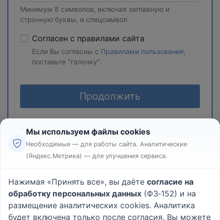
Минимум 8 символов, включая заглавную и
строчную буквы, и спецсимвол
Согласен с правилами сайта
Если Вы согласны с
Правилами пользования
,
поставьте "галочку".
Продолжить
Мы используем файлы cookies
Необходимые — для работы сайта. Аналитические
(Яндекс.Метрика) — для улучшения сервиса.
Реклама
Правила
Нажимая «Принять все», вы даёте
согласие на
Пользовательское соглашение
обработку персональных данных
(ФЗ‑152) и на
Политика конфиденциальности
размещение аналитических cookies. Аналитика
Вопрос - Ответ
|
О проекте
будет включена только после согласия. Вы можете