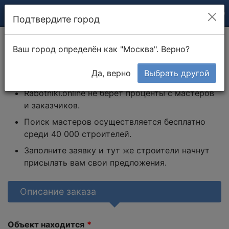
Подтвердите город
Личный кабинет
Тендеры
Создание тендера
Ваш город определён как "Москва". Верно?
Как работает сайт
Да, верно
Выбрать другой
Rabotniki.online не берет проценты с мастеров
и заказчиков.
Поиск мастеров осуществляется бесплатно
среди 40 000 строителей.
Заполните заявку и тут же строители начнут
присылать вам свои предложения.
Описание заказа
Объект находится